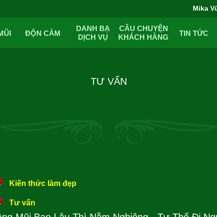
Mika V
DANH BẠ
CÂU CHUYỆN
MŨI
ĐỘN CẰM
TIN TỨC
DỊCH VỤ
KHÁCH HÀNG
TƯ VẤN
Kiến thức làm đẹp
Tư vấn