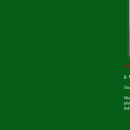
>>
2.
Sa
Như
phả
thể