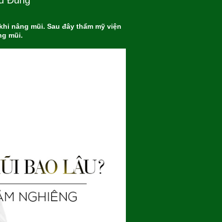
gủ Đúng
 khi nâng mũi. Sau đây thẩm mỹ viện
ng mũi.