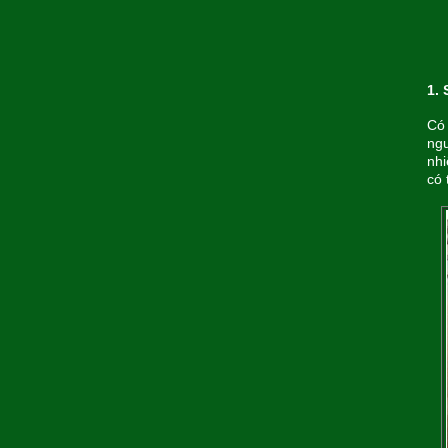
1.
Có 
ngư
nhi
có 