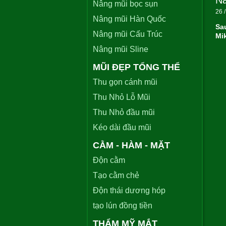
Nâ
Nâng mũi bọc sụn
26 /
Nâng mũi Hàn Quốc
Sa
Nâng mũi Cấu Trúc
Mi
Nâng mũi Sline
MŨI ĐẸP TỔNG THỂ
Thu gọn cánh mũi
Thu Nhỏ Lỗ Mũi
Thu Nhỏ đầu mũi
Kéo dài đầu mũi
CẰM - HÀM - MẶT
Độn cằm
Tạo cằm chẻ
Độn thái dương hóp
tạo lún đồng tiền
THẨM MỸ MẮT