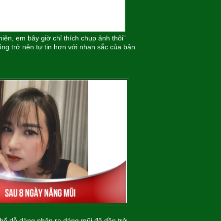
iên, em bây giờ chỉ thích chụp ảnh thôi”
ống trở nên tự tin hơn với nhan sắc của bản
hể dễ dàng nhận ra dáng mũi đã dần trở