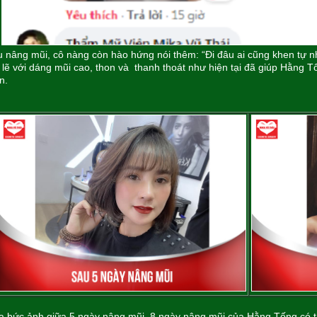
 nâng mũi, cô nàng còn hào hứng nói thêm: “Đi đâu ai cũng khen tự nh
 lẽ với dáng mũi cao, thon và thanh thoát như hiện tại đã giúp Hằng T
ân.
 bức ảnh giữa 5 ngày nâng mũi, 8 ngày nâng mũi của Hằng Tống có t