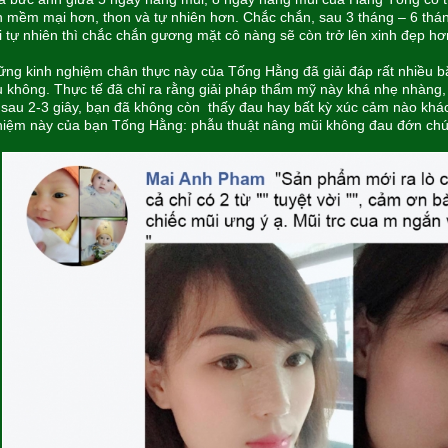
 mềm mại hơn, thon và tự nhiên hơn. Chắc chắn, sau 3 tháng – 6 thán
 tự nhiên thì chắc chắn gương mặt cô nàng sẽ còn trở lên xinh đẹp hơ
ng kinh nghiệm chân thực này của Tống Hằng đã giải đáp rất nhiều b
 không. Thực tế đã chỉ ra rằng giải pháp thẩm mỹ này khá nhẹ nhàng, 
 sau 2-3 giây, bạn đã không còn thấy đau hay bất kỳ xúc cảm nào khác.
iệm này của bạn Tống Hằng: phẫu thuật nâng mũi không đau đớn chú