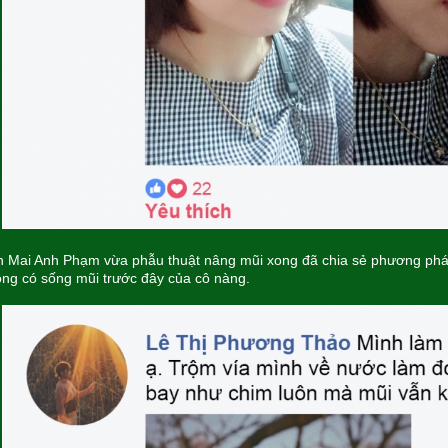
 Mai Anh Phạm vừa phẫu thuật nâng mũi xong đã chia sẻ phương pháp
ng có sống mũi trước đây của cô nàng.