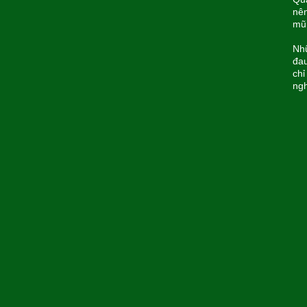
nên
mũi
Nhữ
đau
chỉ
ngh