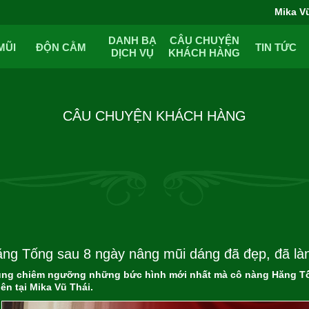
Mika V
DANH BẠ
CÂU CHUYỆN
MŨI
ĐỘN CẰM
TIN TỨC
DỊCH VỤ
KHÁCH HÀNG
CÂU CHUYỆN KHÁCH HÀNG
ng Tống sau 8 ngày nâng mũi dáng đã đẹp, đã làn
ng chiêm ngưỡng những bức hình mới nhất mà cô nàng Hăng Tốn
ên tại Mika Vũ Thái.