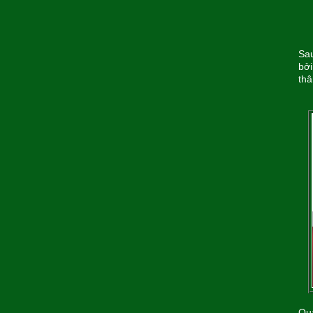
Sau
bởi
th
Qua