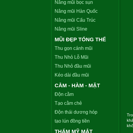
Nâng mũi bọc sụn
Nâng mũi Hàn Quốc
Nâng mũi Cấu Trúc
Nâng mũi Sline
MŨI ĐẸP TỔNG THỂ
Thu gọn cánh mũi
Thu Nhỏ Lỗ Mũi
Thu Nhỏ đầu mũi
Kéo dài đầu mũi
CẰM - HÀM - MẶT
Độn cằm
Tạo cằm chẻ
Độn thái dương hóp
Tro
khả
tạo lún đồng tiền
khô
THẨM MỸ MẮT