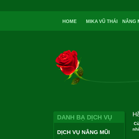
HOME
MIKA VŨ THÁI
NÂNG 
Hằ
DANH BẠ DỊCH VỤ
Cù
nhi
DỊCH VỤ NÂNG MŨI