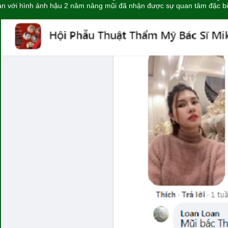
n với hình ảnh hậu 2 năm nâng mũi đã nhận được sự quan tâm đặc bi