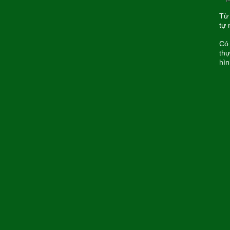
Từ 
tự 
Có 
thự
hìn