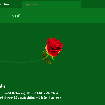
ũ Thái
LIÊN HỆ
iên
 thuật thẩm mỹ Bác sĩ Mika Vũ Thái.
 có được kết quả thẩm mỹ bền đẹp còn