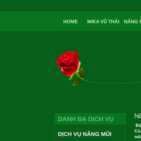
HOME
MIKA VŨ THÁI
NÂNG 
Nâ
DANH BẠ DỊCH VỤ
Đó
Cù
DỊCH VỤ NÂNG MŨI
mãi