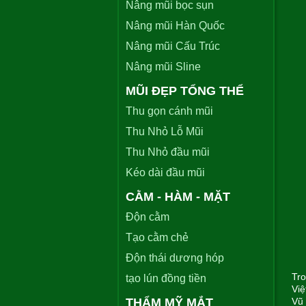
Nâng mũi bọc sụn
Nâng mũi Hàn Quốc
Nâng mũi Cấu Trúc
Nâng mũi Sline
MŨI ĐẸP TỔNG THỂ
Thu gọn cánh mũi
Thu Nhỏ Lỗ Mũi
Thu Nhỏ đầu mũi
Kéo dài đầu mũi
CẰM - HÀM - MẶT
Độn cằm
Tạo cằm chẻ
Độn thái dương hóp
Tro
tạo lún đồng tiền
Việ
THẨM MỸ MẮT
Vũ 