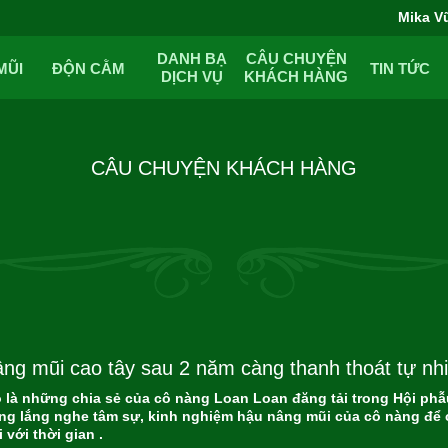
Mika V
DANH BẠ
CÂU CHUYỆN
MŨI
ĐỘN CẰM
TIN TỨC
DỊCH VỤ
KHÁCH HÀNG
CÂU CHUYỆN KHÁCH HÀNG
ng mũi cao tây sau 2 năm càng thanh thoát tự nh
 là những chia sẻ của cô nàng Loan Loan đăng tải trong Hội phẫu
ng lắng nghe tâm sự, kinh nghiệm hậu nâng mũi của cô nàng để
 với thời gian .