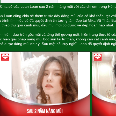
Chia sẻ của Loan Loan sau 2 năm nâng mũi với các chị em trong Hội 
n Loan cũng chia sẻ thêm trước đây dáng mũi của cô khá thấp, tẹt vớ
 trình tìm hiểu cô đã quyết định tin tương làm đẹp tại Mika Vũ Thái. 
 thiệp thu gọn cánh mũi, đầu mũi mới có được vẻ đẹp hoàn hảo nhất.
 nhiên, dựa trên gốc mũi và tổng thể gương mặt, hiện trạng thực tế c
c hiện giải pháp nâng mũi bọc sụn tai tự thân, không cần cắt cánh mũ
có được dáng mũi như ý. Sau một hồi suy nghĩ, Loan đã quyết định ngh