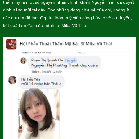
thẩm mỹ là một số nguyên nhân chính khiến Nguyễn Yến đã quyết
định nâng mũi tại đây. Đọc những dòng chia sẻ của chị, không ít
các chị em đã làm đẹp tại thẩm mỹ viện cũng bày tỏ về cơ duyên,
kết quả làm đẹp của mình tại Mika Vũ Thái.