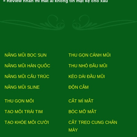
» Review nhấn mí mắt ai không tin mặt kệ cho xấu
NÂNG MŨI BỌC SỤN
THU GỌN CÁNH MŨI
NÂNG MŨI HÀN QUỐC
THU NHỎ ĐẦU MŨI
NÂNG MŨI CẤU TRÚC
KÉO DÀI ĐẦU MŨI
NÂNG MŨI SLINE
ĐỘN CẰM
THU GỌN MÔI
CẮT MÍ MẮT
TẠO MÔI TRÁI TIM
BÓC MỠ MẮT
TẠO KHÓE MÔI CƯỜI
CẮT TREO CUNG CHÂN
MÀY