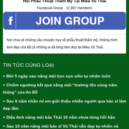
Hội Phẫu Thuật Thẩm Mỹ Tại Mika Vũ Thái
Facebook Group · 11,987 members
Nơi chia sẻ những câu chuyện hay về phẫu thuật thẩm mỹ, những hình
ảnh đẹp của tất cả những ai đã từng làm đẹp tại Mika Vũ Thái...
TIN TỨC CÙNG LOẠI
» Mũi 5 ngày sau nâng mũi bọc sụn siêu tự nhiên luôn
» Chiêm ngưỡng kết quả nâng mũi “trường tồn cùng năm
tháng” của An Đỗ
» Sau 8 năm nhấn mí em giới thiệu nhiều người qua bác sĩ làm
đẹp lắm
» Diệu Anh nâng mũi bác Thái 10 năm chưa từng hồi hận
» Sau 10 năm nâng mũi bác sĩ Vũ Thái vẫn đẹp tự nhiên và