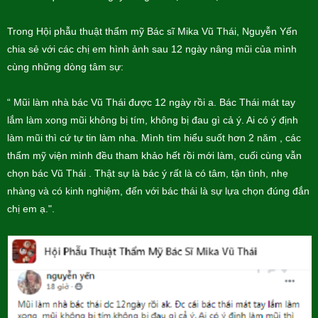
Trong Hội phẫu thuật thẩm mỹ Bác sĩ Mika Vũ Thái, Nguyễn Yến
chia sẻ với các chị em hình ảnh sau 12 ngày nâng mũi của mình
cùng những dòng tâm sự:
“ Mũi làm nhà bác Vũ Thái được 12 ngày rồi a. Bác Thái mát tay
lắm làm xong mũi không bị tím, không bị đau gì cả ý. Ai có ý định
làm mũi thì cứ tự tin làm nha. Mình tìm hiểu suốt hơn 2 năm , các
thẩm mỹ viện mình đều tham khảo hết rồi mới làm, cuối cùng vẫn
chọn bác Vũ Thái . Thật sự là bác ý rất là có tâm, tận tình, nhẹ
nhàng và có kinh nghiệm, đến với bác thái là sự lựa chọn đúng đắn
chị em ạ.".