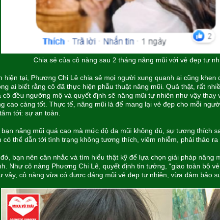
Chia sẻ của cô nàng sau 2 tháng nâng mũi với vẻ đẹp tự n
 hiện tại, Phương Chi Lê chia sẻ mọi người xung quanh ai cũng khen dá
ng ai biết rằng cô đã thực hiện phẫu thuật nâng mũi. Quả thật, rất n
 cô đều ngưỡng mộ và quyết định sẽ nâng mũi tự nhiên như vậy thay 
g cao càng tốt. Thực tế, nâng mũi là để mang lại vẻ đẹp cho mỗi ngư
tâm tới: sự an toàn.
 bạn nâng mũi quá cao mà mức độ da mũi không đủ, sự tương thích s
 có thể dẫn tới tình trạng không tương thích, viêm nhiễm, phải tháo ra
đó, bạn nên cân nhắc và tìm hiểu thật kỹ để lựa chọn giải pháp nâng m
h. Như cô nàng Phương Chi Lê, quyết định tin tưởng, “giao toàn bộ vẻ
 vậy, cô nàng vừa có được dáng mũi vẻ đẹp tự nhiên, vừa đảm bảo s