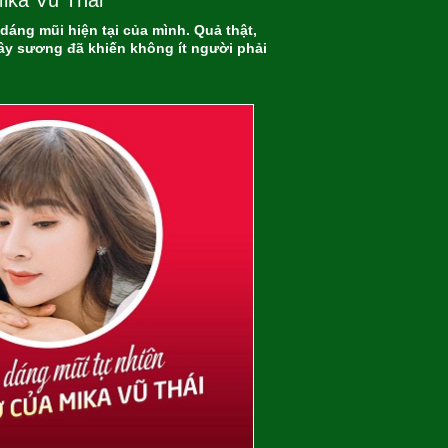
ika Vũ Thái
áng mũi hiện tại của mình. Quả thật,
y sương đã khiến không ít người phải