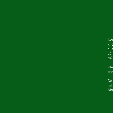
Đến
khô
của
càn
để 
Khi
bạn
Do 
mìn
Như