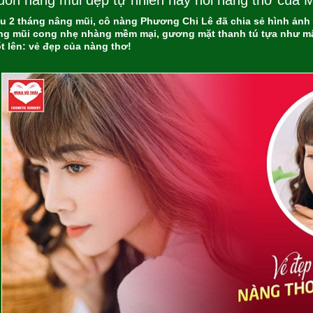
ốn nâng mũi đẹp tự nhiên hãy hỏi nàng thơ của M
u 2 tháng nâng mũi, cô nàng Phương Chi Lê đã chia sẻ hình ảnh d
ng mũi cong nhẹ nhàng mềm mại, gương mặt thanh tú tựa như mâ
ốt lên: vẻ đẹp của nàng thơ!