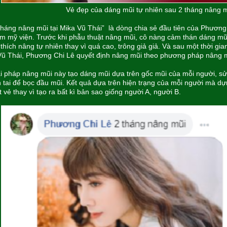
Vẻ đẹp của dáng mũi tự nhiên sau 2 tháng nâng m
tháng nâng mũi tại Mika Vũ Thái” là dòng chia sẻ đầu tiên của Phương
m mỹ viện. Trước khi phẫu thuật nâng mũi, cô nàng cảm thán dáng mũ
 thích nâng tự nhiên thay vì quá cao, trông giả giả. Và sau một thời gia
Vũ Thái, Phương Chi Lê quyết định nâng mũi theo phương pháp nâng mũ
i pháp nâng mũi này tạo dáng mũi dựa trên gốc mũi của mỗi người, s
 tai để bọc đầu mũi. Kết quả dựa trên hiện trạng của mỗi người mà dự
 vẻ thay vì tạo ra bất kì bản sao giống người A, người B.