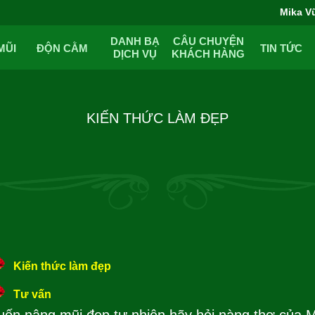
Mika V
DANH BẠ
CÂU CHUYỆN
MŨI
ĐỘN CẰM
TIN TỨC
DỊCH VỤ
KHÁCH HÀNG
KIẾN THỨC LÀM ĐẸP
Kiến thức làm đẹp
Tư vấn