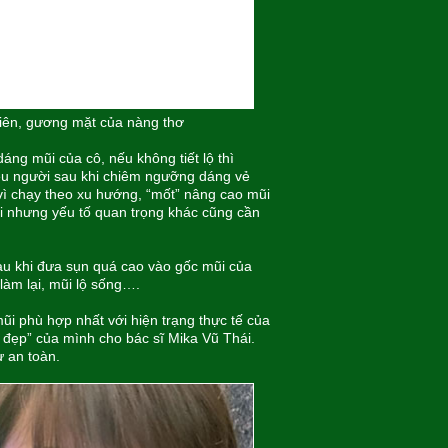
hiên, gương mặt của nàng thơ
ng mũi của cô, nếu không tiết lộ thì
hiều người sau khi chiêm ngưỡng dáng vẻ
vì chạy theo xu hướng, “mốt” nâng cao mũi
ời nhưng yếu tố quan trọng khác cũng cần
au khi đưa sụn quá cao vào gốc mũi của
 làm lại, mũi lộ sống….
ũi phù hợp nhất với hiện trạng thực tế của
 đẹp” của mình cho bác sĩ Mika Vũ Thái.
ự an toàn.