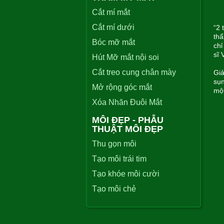
Cắt mí mắt
Cắt mí dưới
“2 
thẩ
Bóc mỡ mắt
chỉ
sĩ 
Hút Mỡ mắt nội soi
Cắt treo cung chân mày
Giả
sụn
Mở rộng góc mắt
một
Xóa Nhăn Đuôi Mắt
MÔI ĐẸP - PHẪU
THUẬT MÔI ĐẸP
Thu gọn môi
Tạo môi trái tim
Tạo khóe môi cười
Tạo môi chẻ