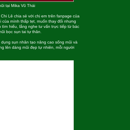
ũi tại Mika Vũ Thái
 Chi Lê chia sẻ với chị em trên fanpage của
i của mình thấp tẹt, muốn thay đổi nhưng
n tìm hiểu, lắng nghe tư vấn trực tiếp từ bác
i bọc sụn tai tự thân.
ử dụng sụn nhân tạo nâng cao sống mũi và
ng lên dáng mũi đẹp tự nhiên, mỗi người