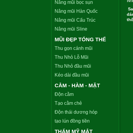
Mu
Nâng mũi bọc sụn
Sa
Nâng mũi Hàn Quốc
dá
th
Nâng mũi Cấu Trúc
Nâng mũi Sline
MŨI ĐẸP TỔNG THỂ
Thu gọn cánh mũi
Thu Nhỏ Lỗ Mũi
Thu Nhỏ đầu mũi
Kéo dài đầu mũi
CẰM - HÀM - MẶT
Độn cằm
Tạo cằm chẻ
Độn thái dương hóp
tạo lún đồng tiền
THẨM MỸ MẮT