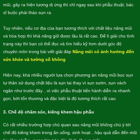
mũi, gây ra hiện tượng dị ứng thì chỉ ngay sau khi phẫu thuật, bác
sĩ buộc phải tháo sụn ra.
Tuy nhiên, nếu cơ địa của bạn tương thích với chất liệu nâng mũi
và hòa hợp thì khả năng giữ được lâu là rất cao. Để lí giải cho tình
trạng này thì bạn có thể đọc và tìm hiểu kỹ hơn dưới góc độ
chuyên môn trong bài viết giải đáp
Nâng mũi có ảnh hưởng đến
sức khỏe và tướng số không
Hiện nay, khá nhiều người lựa chọn phương án nâng mũi bọc sụn
tự thân sử dụng chất liệu là sụn tai thay vì sụn sườn, sụn vách
ngăn như trước đây…vì việc phẫu thuật tiến hành diễn ra nhanh
gọn, bớt tổn thương và đặc biệt là độ tương thích rất cao.
3.
Chế độ chăm sóc, kiêng khem hậu phẫu
Có rất nhiều trường hợp chủ quan sau nâng mũi không chú ý tới
chế độ kiêng khem trong ăn uống, sinh hoạt…hậu quả dẫn đến mũi