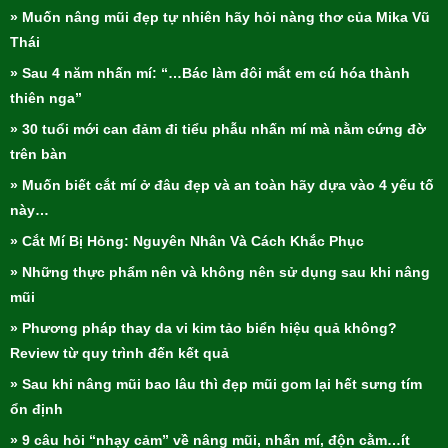
» Muốn nâng mũi đẹp tự nhiên hãy hỏi nàng thơ của Mika Vũ
Thái
» Sau 4 năm nhấn mí: “…Bác làm đôi mắt em cú hóa thành
thiên nga”
» 30 tuổi mới can đảm đi tiểu phẫu nhấn mí mà nằm cứng đờ
trên bàn
» Muốn biết cắt mí ở đâu đẹp và an toàn hãy dựa vào 4 yếu tố
này…
» Cắt Mí Bị Hỏng: Nguyên Nhân Và Cách Khắc Phục
» Những thực phẩm nên và không nên sử dụng sau khi nâng
mũi
» Phương pháp thay da vi kim tảo biển hiệu quả không?
Review từ quy trình đến kết quả
» Sau khi nâng mũi bao lâu thì đẹp mũi gom lại hết sưng tím
ổn định
» 9 câu hỏi “nhạy cảm” về nâng mũi, nhấn mí, độn cằm…ít