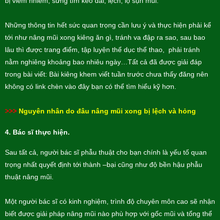
bị viêm nhiễm, sưng tím kéo dài, lệch, lộ sụn mũi.
Những thông tin hết sức quan trọng cần lưu ý và thực hiện phải kể
tới như nâng mũi xong kiêng ăn gì, tránh va đập ra sao, sau bao
lâu thì được trang điểm, tập luyện thể dục thể thao, phải tránh
nằm nghiêng khoảng bao nhiêu ngày…Tất cả đã được giải đáp
trong bài viết: Bài kiêng khem viết tuần trước chưa thấy đăng nên
không có link chèn vào đây bạn có thể tìm hiểu kỹ hơn.
>>>
Nguyên nhân do đâu nâng mũi xong bị lệch và hỏng
4.
Bác sĩ thực hiện.
Sau tất cả, người bác sĩ phẫu thuật cho bạn chính là yếu tố quan
trọng nhất quyết định tới thành –bại cũng như độ bền hậu phẫu
thuật nâng mũi.
Một người bác sĩ có kinh nghiệm, trình độ chuyên môn cao sẽ nhận
biết được giải pháp nâng mũi nào phù hợp với gốc mũi và tổng thể