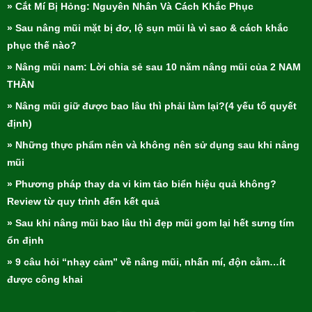
» Cắt Mí Bị Hỏng: Nguyên Nhân Và Cách Khắc Phục
» Sau nâng mũi mặt bị đơ, lộ sụn mũi là vì sao & cách khắc
phục thế nào?
» Nâng mũi nam: Lời chia sẻ sau 10 năm nâng mũi của 2 NAM
THẦN
» Nâng mũi giữ được bao lâu thì phải làm lại?(4 yếu tố quyết
định)
» Những thực phẩm nên và không nên sử dụng sau khi nâng
mũi
» Phương pháp thay da vi kim tảo biển hiệu quả không?
Review từ quy trình đến kết quả
» Sau khi nâng mũi bao lâu thì đẹp mũi gom lại hết sưng tím
ổn định
» 9 câu hỏi “nhạy cảm” về nâng mũi, nhấn mí, độn cằm…ít
được công khai