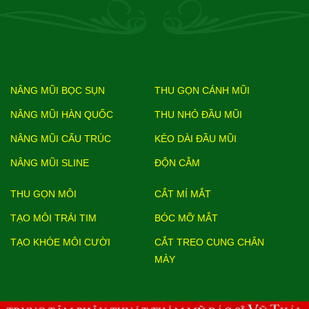
NÂNG MŨI BỌC SỤN
THU GỌN CÁNH MŨI
NÂNG MŨI HÀN QUỐC
THU NHỎ ĐẦU MŨI
NÂNG MŨI CẤU TRÚC
KÉO DÀI ĐẦU MŨI
NÂNG MŨI SLINE
ĐỘN CẰM
THU GỌN MÔI
CẮT MÍ MẮT
TẠO MÔI TRÁI TIM
BÓC MỠ MẮT
TẠO KHÓE MÔI CƯỜI
CẮT TREO CUNG CHÂN
MÀY