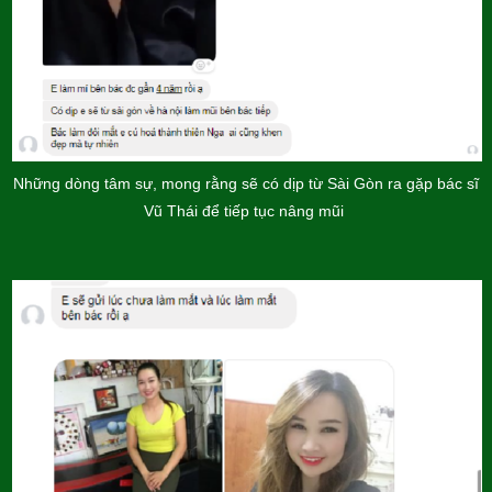
Những dòng tâm sự, mong rằng sẽ có dịp từ Sài Gòn ra gặp bác sĩ
Vũ Thái để tiếp tục nâng mũi