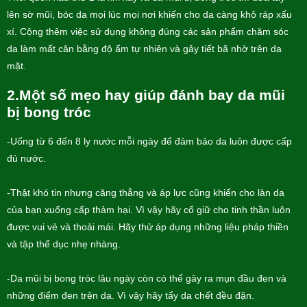
lên sờ mũi, bóc da mọi lúc mọi nơi khiến cho da càng khô ráp xấu
xí. Cộng thêm việc sử dụng không đúng các sản phẩm chăm sóc
da làm mất cân bằng độ ẩm tự nhiên và gây tiết bã nhờ trên da
mặt.
2.Một số mẹo hay giúp đánh bay da mũi
bị bong tróc
-Uống từ 6 đến 8 ly nước mỗi ngày để đảm bảo da luôn được cấp
đủ nước.
-Thật khó tin nhưng căng thẳng và áp lực cũng khiến cho làn da
của bạn xuống cấp thảm hại. Vì vậy hãy cố giữ cho tinh thần luôn
được vui vẻ và thoải mái. Hãy thử áp dụng những liệu pháp thiền
và tập thể dục nhẹ nhàng.
-Da mũi bị bong tróc lâu ngày còn có thể gây ra mụn đầu đen và
những điểm đen trên da. Vì vậy hãy tẩy da chết đều đặn.