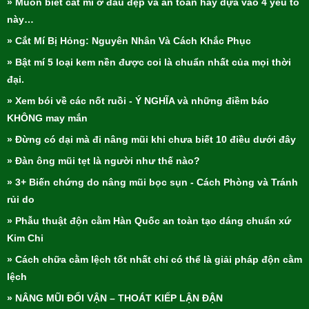
» Muốn biết cắt mí ở đâu đẹp và an toàn hãy dựa vào 4 yếu tố
này…
» Cắt Mí Bị Hỏng: Nguyên Nhân Và Cách Khắc Phục
» Bật mí 5 loại kem nền được coi là chuẩn nhất của mọi thời
đại.
» Xem bói về các nốt ruồi - Ý NGHĨA và những điềm báo
KHÔNG may mắn
» Đừng có dại mà đi nâng mũi khi chưa biết 10 điều dưới đây
» Đàn ông mũi tẹt là người như thế nào?
» 3+ Biến chứng do nâng mũi bọc sụn - Cách Phòng và Tránh
rủi do
» Phẫu thuật độn cằm Hàn Quốc an toàn tạo dáng chuẩn xứ
Kim Chi
» Cách chữa cằm lệch tốt nhất chỉ có thể là giải pháp độn cằm
lệch
» NÂNG MŨI ĐỔI VẬN – THOÁT KIẾP LẬN ĐẬN