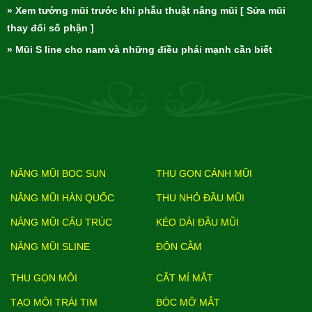
» Xem tướng mũi trước khi phẫu thuật nâng mũi [ Sửa mũi
thay đổi số phận ]
» Mũi S line cho nam và những điều phái mạnh cần biết
NÂNG MŨI BỌC SỤN
THU GỌN CÁNH MŨI
NÂNG MŨI HÀN QUỐC
THU NHỎ ĐẦU MŨI
NÂNG MŨI CẤU TRÚC
KÉO DÀI ĐẦU MŨI
NÂNG MŨI SLINE
ĐỘN CẰM
THU GỌN MÔI
CẮT MÍ MẮT
TẠO MÔI TRÁI TIM
BÓC MỠ MẮT