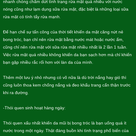
nhanh chóng chấm dứt tình trạng rửa mặt quá nhiều với nước
nóng cũng như lạm dụng sữa rửa mặt, đặc biệt là những loại sữa
rửa mặt có tính tẩy rửa mạnh.
Để hạn chế sự tấn công của thời tiết khiến da mặt căng nứt nẻ
bong tróc, bạn chỉ nên rửa mặt bằng nước mát hoặc nước ấm,
cũng chỉ nên rửa mặt với sữa rửa mặt nhiều nhất là 2 lần 1 tuần.
Việc rửa mặt quá nhiều không khiến da bạn sạch hơn mà chỉ khiến
bạn gặp nhiều rắc rối hơn với làn da của mình.
Thêm một lưu ý nhỏ nhưng có võ nữa là dù trời nắng hay gió thì
cũng luôn thoa kem chống nắng và đeo khẩu trang cẩn thận trước
khi ra đường.
-Thói quen sinh hoạt hàng ngày:
Thói quen xấu nhất khiến da mũi bị bong tróc là bạn uống quá ít
nước trong một ngày. Thật đáng buồn khi tình trạng phổ biến của