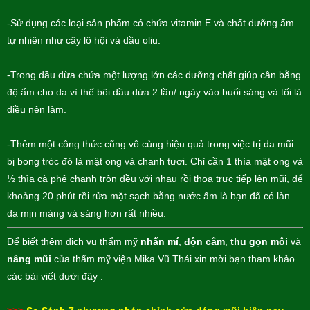
-Sử dụng các loại sản phẩm có chứa vitamin E và chất dưỡng ẩm
tự nhiên như cây lô hội và dầu oliu.
-Trong dầu dừa chứa một lượng lớn các dưỡng chất giúp cân bằng
độ ẩm cho da vì thế bôi dầu dừa 2 lần/ ngày vào buổi sáng và tối là
điều nên làm.
-Thêm một công thức cũng vô cùng hiệu quả trong việc trị da mũi
bị bong tróc đó là mật ong và chanh tươi. Chỉ cần 1 thìa mật ong và
½ thìa cà phê chanh trộn đều với nhau rồi thoa trực tiếp lên mũi, để
khoảng 20 phút rồi rửa mặt sạch bằng nước ấm là bạn đã có làn
da mịn màng và sáng hơn rất nhiều.
Để biết thêm dịch vụ thẩm mỹ
nhấn mí
,
độn cằm
,
thu gọn môi
và
nâng mũi
của thẩm mỹ viện Mika Vũ Thái xin mời bạn tham khảo
các bài viết dưới đây :