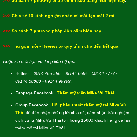
>>>
So Sánh 7 phương pháp chỉnh sửa dáng mũi hiện nay
.
>>>
Chia sẻ 10 kinh nghiệm nhấn mí mắt tạo mắt 2 mí
.
>>>
So sánh 7 phương pháp độn cằm hiện nay
.
>>>
Thu gọn môi - Review từ quy trình cho đến kết quả
.
Hoặc xin mời bạn vui lòng liên hệ qua :
Hotline :
0914 455 555 - 09144 6666 - 09144 77777 -
09144 88888 - 09144 99999.
Fanpage Facebook :
Thẩm mỹ viện Mika Vũ Thái
.
Group Facebook :
Hội phẫu thuật thẩm mỹ tại Mika Vũ
Thái
để đón nhận những lời chia sẻ, cảm nhận trải nghiệm
dịch vụ từ Mika Vũ Thái từ những 15000 khách hàng đã làm
thẩm mỹ tại Mika Vũ Thái.