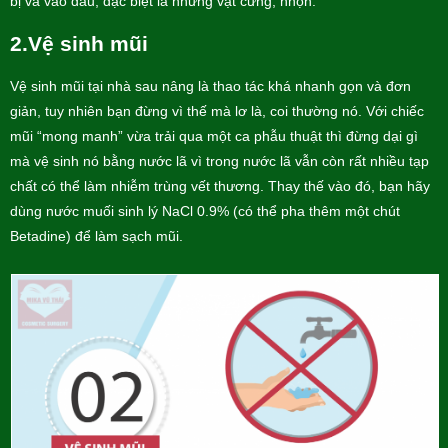
bị va vào đâu, đặc biệt là những vật cứng, nhọn.
2.Vệ sinh mũi
Vệ sinh mũi tại nhà sau nâng là thao tác khá nhanh gọn và đơn
giản, tuy nhiên bạn đừng vì thế mà lơ là, coi thường nó. Với chiếc
mũi “mong manh” vừa trải qua một ca phẫu thuật thì đừng dại gì
mà vệ sinh nó bằng nước lã vì trong nước lã vẫn còn rất nhiều tạp
chất có thể làm nhiễm trùng vết thương. Thay thế vào đó, bạn hãy
dùng nước muối sinh lý NaCl 0.9% (có thể pha thêm một chút
Betadine) để làm sạch mũi.