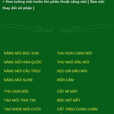
» Xem tướng mũi trước khi phẫu thuật nâng mũi [ Sửa mũi
thay đổi số phận ]
NÂNG MŨI BỌC SỤN
THU GỌN CÁNH MŨI
NÂNG MŨI HÀN QUỐC
THU NHỎ ĐẦU MŨI
NÂNG MŨI CẤU TRÚC
KÉO DÀI ĐẦU MŨI
NÂNG MŨI SLINE
ĐỘN CẰM
THU GỌN MÔI
CẮT MÍ MẮT
TẠO MÔI TRÁI TIM
BÓC MỠ MẮT
TẠO KHÓE MÔI CƯỜI
CẮT TREO CUNG CHÂN