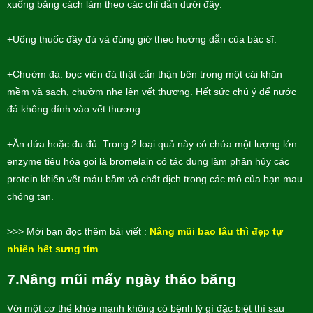
xuống bằng cách làm theo các chỉ dẫn dưới đây:
+Uống thuốc đầy đủ và đúng giờ theo hướng dẫn của bác sĩ.
+Chườm đá: bọc viên đá thật cẩn thận bên trong một cái khăn
mềm và sạch, chườm nhẹ lên vết thương. Hết sức chú ý để nước
đá không dính vào vết thương
+Ăn dứa hoặc đu đủ. Trong 2 loại quả này có chứa một lượng lớn
enzyme tiêu hóa gọi là bromelain có tác dụng làm phân hủy các
protein khiến vết máu bầm và chất dịch trong các mô của bạn mau
chóng tan.
>>> Mời bạn đọc thêm bài viết :
Nâng mũi bao lâu thì đẹp tự
nhiên hết sưng tím
7.Nâng mũi mấy ngày tháo băng
Với một cơ thể khỏe mạnh không có bệnh lý gì đặc biệt thì sau