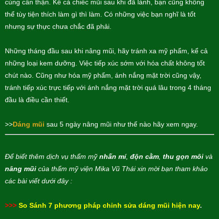
cùng cẩn thận. Kể cả chiếc mũi sau khi đã lành, bạn cũng không
thể tùy tiện thích làm gì thì làm. Có những việc bạn nghĩ là tốt
nhưng sự thực chưa chắc đã phải.
Những tháng đầu sau khi nâng mũi, hãy tránh xa mỹ phẩm, kể cả
những loại kem dưỡng. Việc tiếp xúc sớm với hóa chất không tốt
chút nào. Cũng như hóa mỹ phẩm, ánh nắng mặt trời cũng vậy,
tránh tiếp xúc trực tiếp với ánh nắng mặt trời quá lâu trong 4 tháng
đầu là điều cần thiết.
>>
Dáng mũi
sau 5 ngày nâng mũi như thế nào hãy xem ngay.
Để biết thêm dịch vụ thẩm mỹ
nhấn mí
,
độn cằm
,
thu gọn môi
và
nâng mũi
của thẩm mỹ viện Mika Vũ Thái xin mời bạn tham khảo
các bài viết dưới đây :
>>>
So Sánh 7 phương pháp chỉnh sửa dáng mũi hiện nay
.