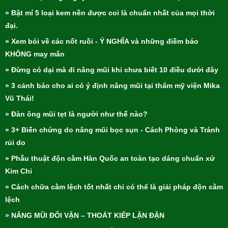
» Bật mí 5 loại kem nền được coi là chuẩn nhất của mọi thời
đại.
» Xem bói về các nốt ruồi - Ý NGHĨA và những điềm báo
KHÔNG may mắn
» Đừng có dại mà đi nâng mũi khi chưa biết 10 điều dưới đây
» 3 cảnh báo cho ai có ý định nâng mũi tại thẩm mỹ viện Mika
Vũ Thái!
» Đàn ông mũi tẹt là người như thế nào?
» 3+ Biến chứng do nâng mũi bọc sụn - Cách Phòng và Tránh
rủi do
» Phẫu thuật độn cằm Hàn Quốc an toàn tạo dáng chuẩn xứ
Kim Chi
» Cách chữa cằm lệch tốt nhất chỉ có thể là giải pháp độn cằm
lệch
» NÂNG MŨI ĐỔI VẬN – THOÁT KIẾP LẬN ĐẬN