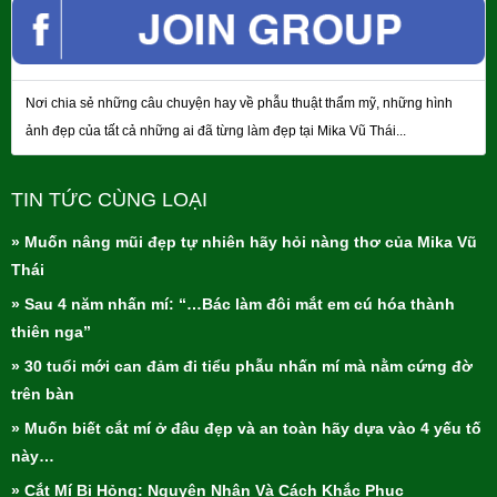
Nơi chia sẻ những câu chuyện hay về phẫu thuật thẩm mỹ, những hình
ảnh đẹp của tất cả những ai đã từng làm đẹp tại Mika Vũ Thái...
TIN TỨC CÙNG LOẠI
» Muốn nâng mũi đẹp tự nhiên hãy hỏi nàng thơ của Mika Vũ
Thái
» Sau 4 năm nhấn mí: “…Bác làm đôi mắt em cú hóa thành
thiên nga”
» 30 tuổi mới can đảm đi tiểu phẫu nhấn mí mà nằm cứng đờ
trên bàn
» Muốn biết cắt mí ở đâu đẹp và an toàn hãy dựa vào 4 yếu tố
này…
» Cắt Mí Bị Hỏng: Nguyên Nhân Và Cách Khắc Phục