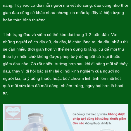
nâng. Tùy vào cơ địa mỗi người mà vết độ sung, đau cũng như thời
gian đau cũng sẽ khác nhau nhưng xin nhắc lại đây là hiện tượng
hoàn toàn bình thường.
Tình trạng đau và viêm có thể kéo dài trong 1-2 tuần đầu. Với
những người có cơ địa dữ, da dày, lỗ chân lông to, da dầu nhiều thì
sẽ cần nhiều thời gian hơn vì thế nên đừng lo lắng, cứ để mọi thứ
theo tự nhiên chứ không được phép tự ý dùng bất cứ loại thuốc
giảm đau nào. Có rất nhiều trường hợp sau khi đi nâng mũi về thấy
đau, thay vì đi hỏi bác sĩ thì lại đi hỏi kinh nghiệm của người nọ
người kia, tự ý uống thuốc hoặc bôi/ chườm linh tinh lên mũi kết
quả mũi vừa làm đã mất dáng, nhiễm trùng, nguy hại hơn là hoại
tự.