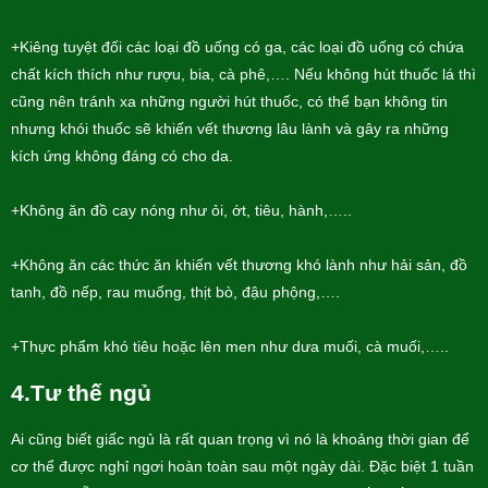
+Kiêng tuyệt đối các loại đồ uống có ga, các loại đồ uống có chứa
chất kích thích như rượu, bia, cà phê,…. Nếu không hút thuốc lá thì
cũng nên tránh xa những người hút thuốc, có thể bạn không tin
nhưng khói thuốc sẽ khiến vết thương lâu lành và gây ra những
kích ứng không đáng có cho da.
+Không ăn đồ cay nóng như ỏi, ớt, tiêu, hành,…..
+Không ăn các thức ăn khiến vết thương khó lành như hải sản, đồ
tanh, đồ nếp, rau muống, thịt bò, đậu phộng,….
+Thực phẩm khó tiêu hoặc lên men như dưa muối, cà muối,…..
4.Tư thế ngủ
Ai cũng biết giấc ngủ là rất quan trọng vì nó là khoảng thời gian để
cơ thể được nghỉ ngơi hoàn toàn sau một ngày dài. Đặc biệt 1 tuần