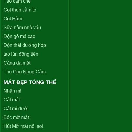
Tạo cằm chẻ
Gọt thon cằm to
Gọt Hàm
Sửa hàm nhô vẩu
Độn gò má cao
Độn thái dương hóp
tạo lún đồng tiền
Căng da mặt
Thu Gọn Nọng Cằm
MẮT ĐẸP TỔNG THỂ
Nhấn mí
Cắt mắt
Cắt mí dưới
Bóc mỡ mắt
Hút Mỡ mắt nội soi