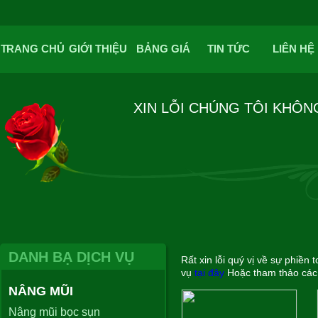
TRANG CHỦ
GIỚI THIỆU
BẢNG GIÁ
TIN TỨC
LIÊN HỆ
XIN LỖI CHÚNG TÔI KHÔN
DANH BẠ DỊCH VỤ
Rất xin lỗi quý vị về sự phiền 
vụ
tại đây
Hoặc tham thảo các 
NÂNG MŨI
Nâng mũi bọc sụn