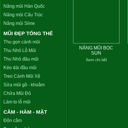
Nâng mũi Hàn Quốc
Nâng mũi Cấu Trúc
Nâng mũi Sline
MŨI ĐẸP TỔNG THỂ
Thu gọn cánh mũi
NÂNG MŨI BỌC
Thu Nhỏ Lỗ Mũi
SỤN
Thu Nhỏ đầu mũi
Xem chi tiết
Kéo dài đầu mũi
Treo Cánh Mũi Xệ
Sửa mũi gồ - khoằm
Chữa Mũi Đỏ
Làm to lỗ mũi
CẰM - HÀM - MẶT
Độn cằm