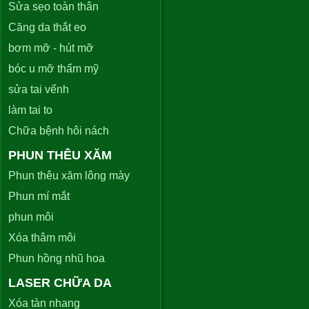
Sửa sẹo toàn thân
Căng da thắt eo
bơm mỡ - hút mỡ
bóc u mỡ thẩm mỹ
sửa tai vểnh
làm tai to
Chữa bệnh hôi nách
PHUN THÊU XĂM
Phun thêu xăm lông mày
Phun mí mắt
phun môi
Xóa thâm môi
Phun hồng nhũ hoa
LASER CHỮA DA
Xóa tàn nhang