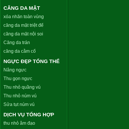
CĂNG DA MẶT
xóa nhăn toàn vùng
căng da mặt triệt để
căng da mặt nội soi
Căng da trán
căng da cằm cổ
NGỰC ĐẸP TỔNG THỂ
Nâng ngực
Thu gọn ngực
Thu nhỏ quầng vú
Thu nhỏ núm vú
Sửa tụt núm vú
DỊCH VỤ TỔNG HỢP
thu nhỏ âm đạo