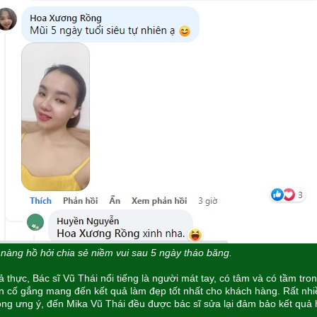
nàng hồ hởi chia sẻ niềm vui sau 5 ngày tháo băng.
 thực, Bác sĩ Vũ Thái nổi tiếng là người mát tay, có tâm và có tầm tr
n cố gắng mang đến kết quả làm đẹp tốt nhất cho khách hàng. Rất nh
ng ưng ý, đến Mika Vũ Thái đều được bác sĩ sửa lại đảm bảo kết quả