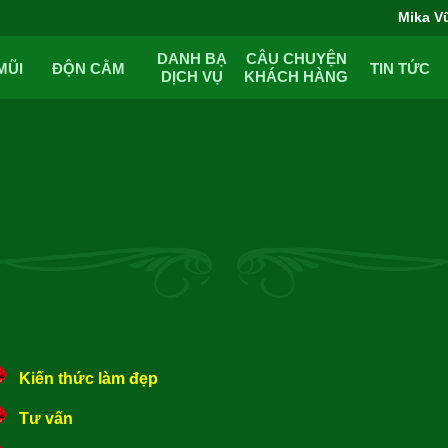
Mika V
DANH BẠ
CÂU CHUYỆN
MŨI
ĐỘN CẰM
TIN TỨC
DỊCH VỤ
KHÁCH HÀNG
Kiến thức làm đẹp
Tư vấn