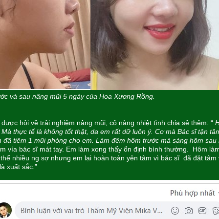
ước và sau nâng mũi 5 ngày của Hoa Xương Rồng.
 được hỏi về trải nghiệm nâng mũi, cô nàng nhiệt tình chia sẻ thêm: “
. Mà thực tế là không tốt thật, da em rất dữ luôn ý. Cơ mà Bác sĩ tận 
 đã tiêm 1 mũi phòng cho em. Làm đêm hôm trước mà sáng hôm sau r
m vía bác sĩ mát tay. Em làm xong thấy ổn định bình thường. Hôm làm
thể nhiều ng sợ nhưng em lại hoàn toàn yên tâm vì bác sĩ đã đặt tâm
là xuất sắc.”