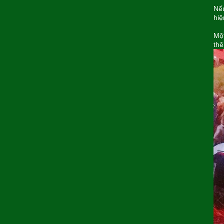
Nếu
hiệ
Một
th