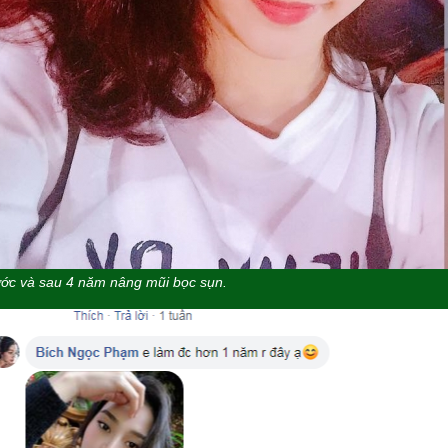
ớc và sau 4 năm nâng mũi bọc sụn.