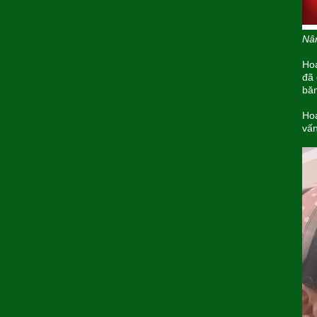
Nân
Hoa
đã 
băn
Hoa
vấn