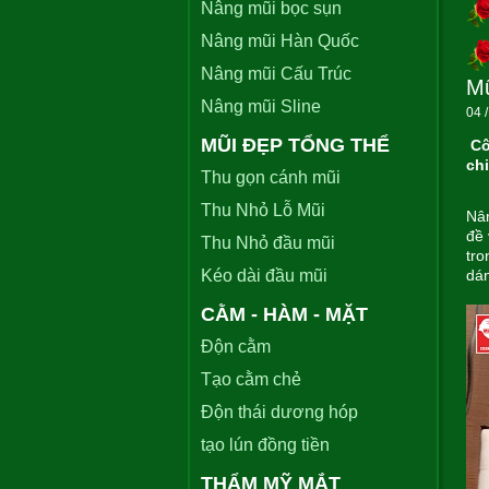
Nâng mũi bọc sụn
Nâng mũi Hàn Quốc
Nâng mũi Cấu Trúc
Mũ
Nâng mũi Sline
04 /
MŨI ĐẸP TỔNG THỂ
Cô
ch
Thu gọn cánh mũi
Thu Nhỏ Lỗ Mũi
Nân
đề 
Thu Nhỏ đầu mũi
tro
Kéo dài đầu mũi
dán
CẰM - HÀM - MẶT
Độn cằm
Tạo cằm chẻ
Độn thái dương hóp
tạo lún đồng tiền
THẨM MỸ MẮT