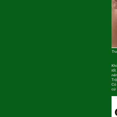
Tr
Khi
tốt
nên
Trộ
Có 
cứ 