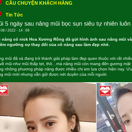
CÂU CHUYỆN KHÁCH HÀNG
Tin Tức
i 5 ngày sau nâng mũi bọc sụn siêu tự nhiên luôn
 08 / 2022 - 14 : 09
 nàng có nick Hoa Xương Rồng đã gửi hình ảnh sau nâng mũi và 
iêm ngưỡng sự thay đổi của cô nàng sau làm đẹp nhé.
g mũi đã và đang trở thành giải pháp làm đẹp quen thuộc với rất nhiề
về mũi như mũi thấp tẹt, thô…mà nâng mũi còn mang đến gương mặt t
ng những phương pháp nâng được nhiều chị em lựa chọn hiện nay. Ưu 
g mũi mới nhưng vẫn giữ được nét duyên của mỗi người.