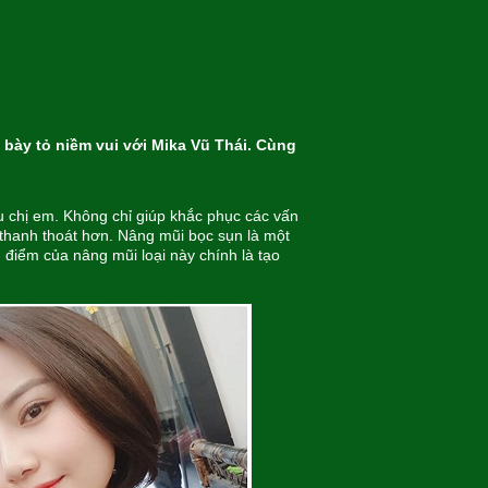
bày tỏ niềm vui với Mika Vũ Thái. Cùng
u chị em. Không chỉ giúp khắc phục các vấn
hanh thoát hơn. Nâng mũi bọc sụn là một
điểm của nâng mũi loại này chính là tạo