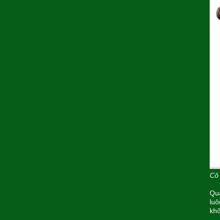
Cô 
Quả
luô
khô