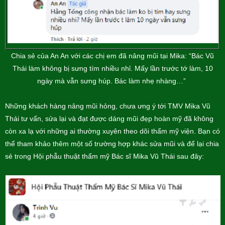
Chia sẻ của An An với các chị em đã nâng mũi tại Mika: “Bác Vũ
Thái làm không bị sưng tím nhiều nhỉ. Mấy lần trước tớ làm, 10
ngày mà vẫn sưng húp. Bác làm nhẹ nhàng…”
Những khách hàng nâng mũi hỏng, chưa ưng ý tới TMV Mika Vũ
Thái tư vấn, sửa lại và đạt được dáng mũi đẹp hoàn mỹ đã không
còn xa lạ với những ai thường xuyên theo dõi thẩm mỹ viện. Bạn có
thể tham khảo thêm một số trường hợp khác sửa mũi và để lại chia
sẻ trong Hội phẫu thuật thẩm mỹ Bác sĩ Mika Vũ Thái sau đây: