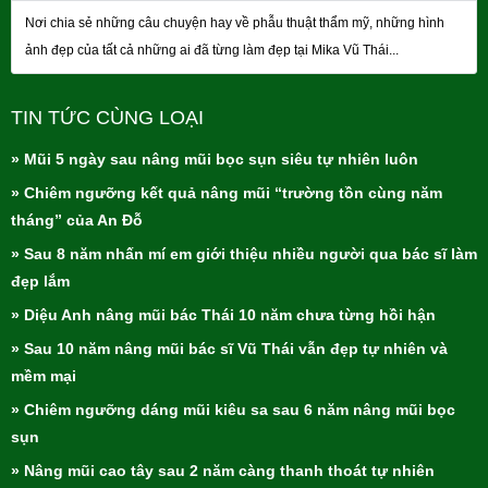
Nơi chia sẻ những câu chuyện hay về phẫu thuật thẩm mỹ, những hình
ảnh đẹp của tất cả những ai đã từng làm đẹp tại Mika Vũ Thái...
TIN TỨC CÙNG LOẠI
» Mũi 5 ngày sau nâng mũi bọc sụn siêu tự nhiên luôn
» Chiêm ngưỡng kết quả nâng mũi “trường tồn cùng năm
tháng” của An Đỗ
» Sau 8 năm nhấn mí em giới thiệu nhiều người qua bác sĩ làm
đẹp lắm
» Diệu Anh nâng mũi bác Thái 10 năm chưa từng hồi hận
» Sau 10 năm nâng mũi bác sĩ Vũ Thái vẫn đẹp tự nhiên và
mềm mại
» Chiêm ngưỡng dáng mũi kiêu sa sau 6 năm nâng mũi bọc
sụn
» Nâng mũi cao tây sau 2 năm càng thanh thoát tự nhiên