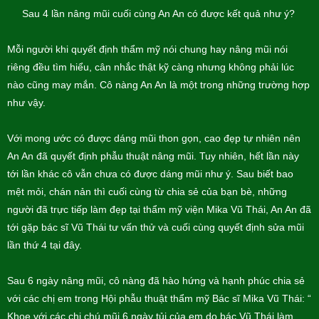
Sau 4 lần nâng mũi cuối cùng An An có được kết quả như ý?
Mỗi người khi quyết định thẩm mỹ nói chung hay nâng mũi nói
riêng đều tìm hiểu, cân nhắc thật kỹ càng nhưng không phải lúc
nào cũng may mắn. Cô nàng An An là một trong những trường hợp
như vậy.
Với mong ước có được dáng mũi thon gọn, cao đẹp tự nhiên nên
An An đã quyết định phẫu thuật nâng mũi. Tuy nhiên, hết lần này
tới lần khác cô vẫn chưa có được dáng mũi như ý. Sau biết bao
mệt mỏi, chán nản thì cuối cùng từ chia sẻ của bạn bè, những
người đã trực tiếp làm đẹp tại thẩm mỹ viện Mika Vũ Thái, An An đã
tới gặp bác sĩ Vũ Thái tư vấn thử và cuối cùng quyết định sửa mũi
lần thứ 4 tại đây.
Sau 6 ngày nâng mũi, cô nàng đã hào hứng và hạnh phúc chia sẻ
với các chị em trong Hội phẫu thuật thẩm mỹ Bác sĩ Mika Vũ Thái: “
Khoe với các chị chú mũi 6 ngày tủi của em do bác Vũ Thái làm.