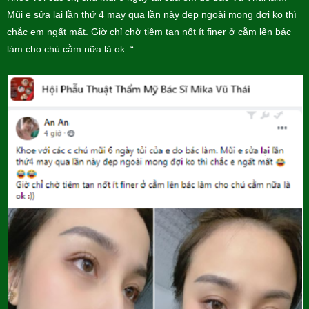
Mũi e sửa lại lần thứ 4 may qua lần này đẹp ngoài mong đợi ko thì
chắc em ngất mất. Giờ chỉ chờ tiêm tan nốt ít finer ở cằm lên bác
làm cho chú cằm nữa là ok. “