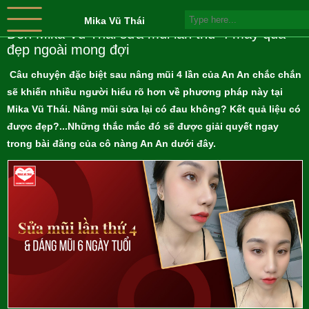
Mika Vũ Thái
Đến Mika Vũ Thái sửa mũi lần thứ 4 may quá
đẹp ngoài mong đợi
Câu chuyện đặc biệt sau nâng mũi 4 lần của An An chắc chắn
sẽ khiến nhiều người hiểu rõ hơn về phương pháp này tại
Mika Vũ Thái. Nâng mũi sửa lại có đau không? Kết quả liệu có
được đẹp?...Những thắc mắc đó sẽ được giải quyết ngay
trong bài đăng của cô nàng An An dưới đây.