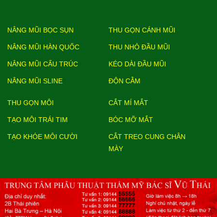
NÂNG MŨI BỌC SỤN
THU GỌN CÁNH MŨI
NÂNG MŨI HÀN QUỐC
THU NHỎ ĐẦU MŨI
NÂNG MŨI CẤU TRÚC
KÉO DÀI ĐẦU MŨI
NÂNG MŨI SLINE
ĐỘN CẰM
THU GỌN MÔI
CẮT MÍ MẮT
TẠO MÔI TRÁI TIM
BÓC MỠ MẮT
TẠO KHÓE MÔI CƯỜI
CẮT TREO CUNG CHÂN
MÀY