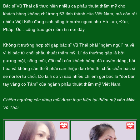
Bác sĩ Vũ Thái đã thực hiện nhiều ca phẫu thuật thẩm mỹ cho
khách hàng không chỉ trong 63 tỉnh thành của Việt Nam, mà còn rất
nhiều Việt Kiều đang sinh sống ở nước ngoài như Hà Lan, Đức,
Pháp, Úc…cũng trao gửi niềm tin nơi đây.
Không ít trường hợp tới gặp bác sĩ Vũ Thái phải “ngậm ngùi” ra về
vì bị bác từ chối phẫu thuật thẩm mỹ. Lí do thường gặp là bởi
gương mặt, sống mũi, đôi mắt của khách hàng đã duyên dáng, hài
hòa và không cần thiết phải can thiệp dao kéo thì chắc chắn bác sĩ
sẽ nói lời từ chối. Đó là lí do vì sao nhiều chị em gọi bác là “đôi bàn
tay vàng có Tâm” của ngành phẫu thuật thẩm mỹ Việt Nam.
Chiêm ngưỡng các dáng mũi được thực hiện tại thẩm mỹ viện Mika
Vũ Thái.