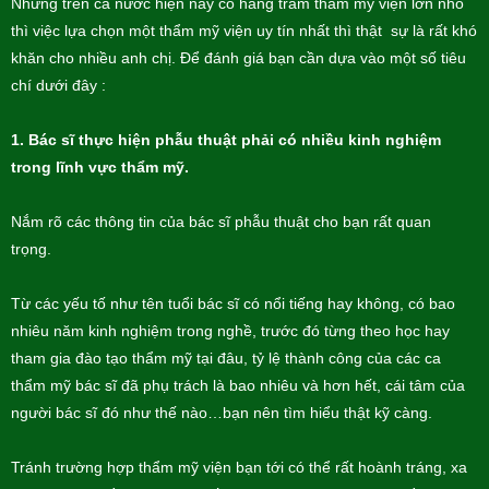
Nhưng trên cả nước hiện nay có hàng trăm thẩm mỹ viện lớn nhỏ
thì việc lựa chọn một thẩm mỹ viện uy tín nhất thì thật sự là rất khó
khăn cho nhiều anh chị. Để đánh giá bạn cần dựa vào một số tiêu
chí dưới đây :
1. Bác sĩ thực hiện phẫu thuật phải có nhiều kinh nghiệm
trong lĩnh vực thẩm mỹ.
Nắm rõ các thông tin của bác sĩ phẫu thuật cho bạn rất quan
trọng.
Từ các yếu tố như tên tuổi bác sĩ có nổi tiếng hay không, có bao
nhiêu năm kinh nghiệm trong nghề, trước đó từng theo học hay
tham gia đào tạo thẩm mỹ tại đâu, tỷ lệ thành công của các ca
thẩm mỹ bác sĩ đã phụ trách là bao nhiêu và hơn hết, cái tâm của
người bác sĩ đó như thế nào…bạn nên tìm hiểu thật kỹ càng.
Tránh trường hợp thẩm mỹ viện bạn tới có thể rất hoành tráng, xa