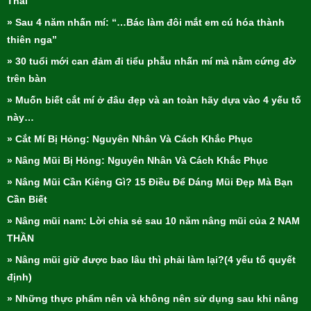
Thái
» Sau 4 năm nhấn mí: “…Bác làm đôi mắt em cú hóa thành
thiên nga”
» 30 tuổi mới can đảm đi tiểu phẫu nhấn mí mà nằm cứng đờ
trên bàn
» Muốn biết cắt mí ở đâu đẹp và an toàn hãy dựa vào 4 yếu tố
này…
» Cắt Mí Bị Hỏng: Nguyên Nhân Và Cách Khắc Phục
» Nâng Mũi Bị Hỏng: Nguyên Nhân Và Cách Khắc Phục
» Nâng Mũi Cần Kiêng Gì? 15 Điều Để Dáng Mũi Đẹp Mà Bạn
Cần Biết
» Nâng mũi nam: Lời chia sẻ sau 10 năm nâng mũi của 2 NAM
THẦN
» Nâng mũi giữ được bao lâu thì phải làm lại?(4 yếu tố quyết
định)
» Những thực phẩm nên và không nên sử dụng sau khi nâng