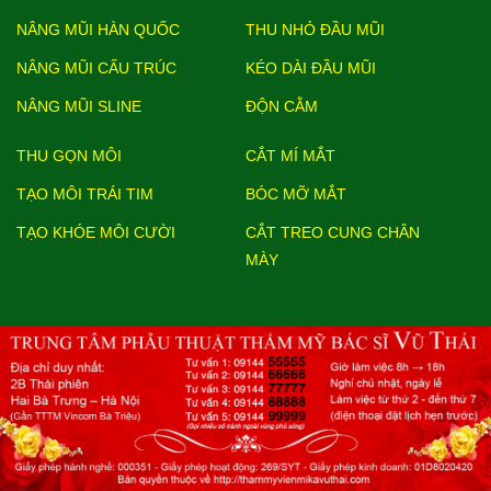
NÂNG MŨI HÀN QUỐC
THU NHỎ ĐẦU MŨI
NÂNG MŨI CẤU TRÚC
KÉO DÀI ĐẦU MŨI
NÂNG MŨI SLINE
ĐỘN CẰM
THU GỌN MÔI
CẮT MÍ MẮT
TẠO MÔI TRÁI TIM
BÓC MỠ MẮT
TẠO KHÓE MÔI CƯỜI
CẮT TREO CUNG CHÂN
MÀY