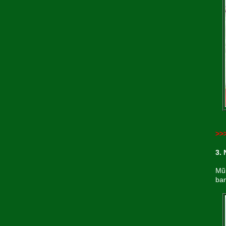
>>
3.
Mũi
ban