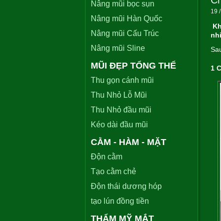
Ch
Nâng mũi bọc sụn
19 /
Nâng mũi Hàn Quốc
Kh
Nâng mũi Cấu Trúc
nh
Nâng mũi Sline
Sau
MŨI ĐẸP TỔNG THỂ
1 C
Thu gọn cánh mũi
Thu Nhỏ Lỗ Mũi
Thu Nhỏ đầu mũi
Kéo dài đầu mũi
CẰM - HÀM - MẶT
Độn cằm
Tạo cằm chẻ
Độn thái dương hóp
tạo lún đồng tiền
THẨM MỸ MẮT