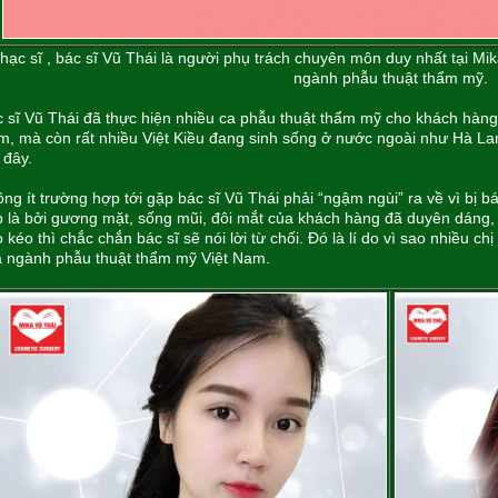
hạc sĩ , bác sĩ Vũ Thái là người phụ trách chuyên môn duy nhất tại Mi
ngành phẫu thuật thẩm mỹ.
 sĩ Vũ Thái đã thực hiện nhiều ca phẫu thuật thẩm mỹ cho khách hàng 
, mà còn rất nhiều Việt Kiều đang sinh sống ở nước ngoài như Hà La
 đây.
ng ít trường hợp tới gặp bác sĩ Vũ Thái phải “ngậm ngùi” ra về vì bị b
 là bởi gương mặt, sống mũi, đôi mắt của khách hàng đã duyên dáng, h
 kéo thì chắc chắn bác sĩ sẽ nói lời từ chối. Đó là lí do vì sao nhiều c
a ngành phẫu thuật thẩm mỹ Việt Nam.