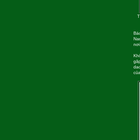
T
Bác
Nam
nơi
Khô
gặp
dao
củ