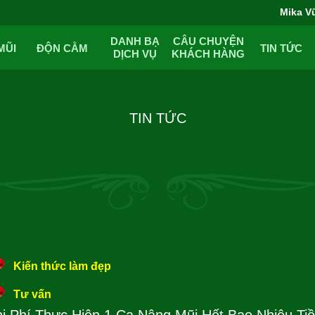
Mika V
DANH BẠ
CÂU CHUYỆN
MŨI
ĐỘN CẰM
TIN TỨC
DỊCH VỤ
KHÁCH HÀNG
TIN TỨC
Kiến thức làm đẹp
Tư vấn