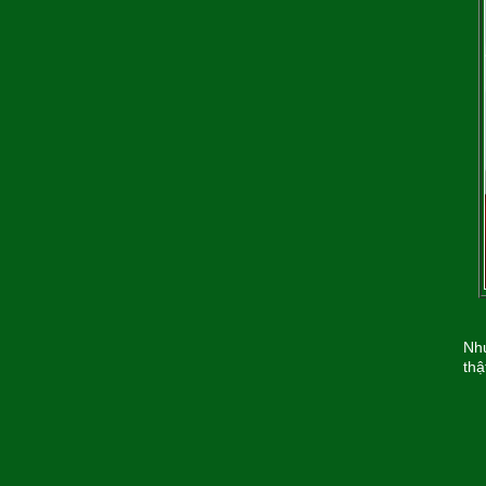
Như
thậ