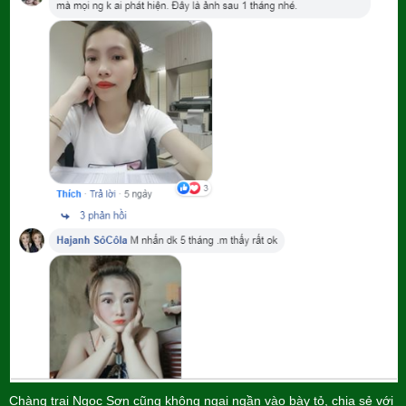
Chàng trai Ngọc Sơn cũng không ngại ngần vào bày tỏ, chia sẻ với