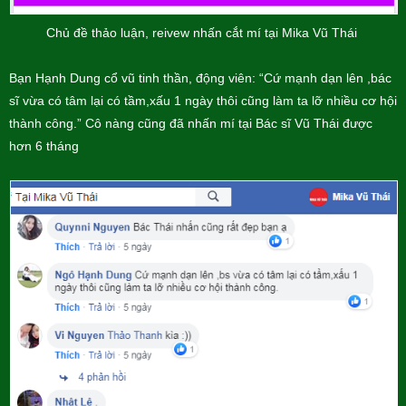
Chủ đề thảo luận, reivew nhấn cắt mí tại Mika Vũ Thái
Bạn Hạnh Dung cổ vũ tinh thần, động viên: “Cứ mạnh dạn lên ,bác
sĩ vừa có tâm lại có tầm,xấu 1 ngày thôi cũng làm ta lỡ nhiều cơ hội
thành công.” Cô nàng cũng đã nhấn mí tại Bác sĩ Vũ Thái được
hơn 6 tháng