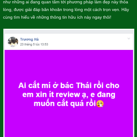
như những ai đang quan tâm tới phương pháp làm đẹp này thỏa
lòng, được giải đáp băn khoăn trong lòng một cách trọn vẹn. Hãy
cùng tìm hiểu về những thông tin hữu ích này ngay thôi!