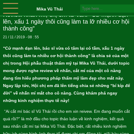
Mika Vũ Thái
Review nhấn mí, chị em tư vấn: “Cứ mạnh dạn
lên, xấu 1 ngày thôi cũng làm ta lỡ nhiều cơ hội
thành công”
21 / 11 / 2019 - 08 : 55
“Cứ mạnh dạn lên, bác sĩ vừa có tâm lại có tầm, xấu 1 ngày
thôi cũng làm ta nhiều cơ hội thành công” là chia sẻ của một
chị trong Hội phẫu thuật thẩm mỹ tại Mika Vũ Thái, dưới topic
mong được nghe review về nhấn, cắt mí của một cô nàng
đang tìm hiểu phương pháp thẩm mỹ làm đẹp cho mắt này.
Ngay lập tức, Hội chị em đã lên tiếng chia sẻ những “bí kíp để
đời” về nhấn mí mắt cho cô nàng. Cùng khám phá ngay
những kinh nghiệm thực tế này!
“Ai cắt mí bác sĩ Vũ Thái rồi cho em xin reivew. Em đang muốn cắt
quá rồi?” là mở đầu cho topic thảo luận về kinh nghiệm, kết quả
sau nhấn cắt mí tại Mika Vũ Thái. Đặc biệt, rất nhiều kinh nghiệm
hữu ích cùng hình ảnh thực tế được chị em đăng tải, giãi bày cùng