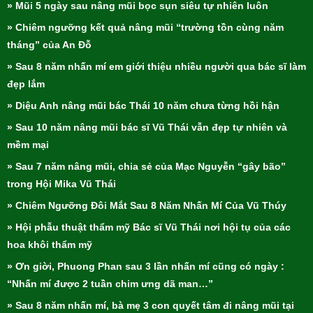
» Mũi 5 ngày sau nâng mũi bọc sụn siêu tự nhiên luôn
» Chiêm ngưỡng kết quả nâng mũi “trường tồn cùng năm
tháng” của An Đỗ
» Sau 8 năm nhấn mí em giới thiệu nhiều người qua bác sĩ làm
đẹp lắm
» Diệu Anh nâng mũi bác Thái 10 năm chưa từng hồi hận
» Sau 10 năm nâng mũi bác sĩ Vũ Thái vẫn đẹp tự nhiên và
mềm mại
» Sau 7 năm nâng mũi, chia sẻ của Mạc Nguyễn “gây bão”
trong Hội Mika Vũ Thái
» Chiêm Ngưỡng Đôi Mắt Sau 8 Năm Nhấn Mí Của Vũ Thúy
» Hội phẫu thuật thẩm mỹ Bác sĩ Vũ Thái nơi hội tụ của các
hoa khôi thẩm mỹ
» Ơn giời, Phuong Phan sau 3 lần nhấn mí cũng có ngày :
“Nhấn mí được 2 tuần chim ưng dã man…”
» Sau 8 năm nhấn mí, bà mẹ 3 con quyết tâm đi nâng mũi tại