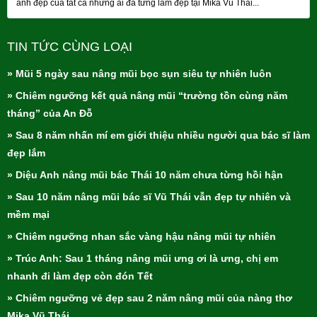
ảnh đẹp của tất cả những ai đã từng làm đẹp tại Mika Vũ Thái...
TIN TỨC CÙNG LOẠI
» Mũi 5 ngày sau nâng mũi bọc sụn siêu tự nhiên luôn
» Chiêm ngưỡng kết quả nâng mũi “trường tồn cùng năm
tháng” của An Đỗ
» Sau 8 năm nhấn mí em giới thiệu nhiều người qua bác sĩ làm
đẹp lắm
» Diệu Anh nâng mũi bác Thái 10 năm chưa từng hồi hận
» Sau 10 năm nâng mũi bác sĩ Vũ Thái vẫn đẹp tự nhiên và
mềm mại
» Chiêm ngưỡng nhan sắc vàng hậu nâng mũi tự nhiên
» Trúc Anh: Sau 1 tháng nâng mũi ưng ơi là ưng, chị em
nhanh đi làm đẹp còn đón Tết
» Chiêm ngưỡng vẻ đẹp sau 2 năm nâng mũi của nàng thơ
Mika Vũ Thái