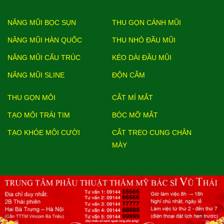
NÂNG MŨI BỌC SỤN
THU GỌN CÁNH MŨI
NÂNG MŨI HÀN QUỐC
THU NHỎ ĐẦU MŨI
NÂNG MŨI CẤU TRÚC
KÉO DÀI ĐẦU MŨI
NÂNG MŨI SLINE
ĐỘN CẰM
THU GỌN MÔI
CẮT MÍ MẮT
TẠO MÔI TRÁI TIM
BÓC MỠ MẮT
TẠO KHÓE MÔI CƯỜI
CẮT TREO CUNG CHÂN
MÀY