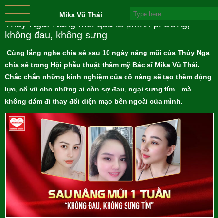
Mika Vũ Thái
Thúy Nga: Nâng mũi quá là phình phường,
không đau, không sưng
Cùng lắng nghe chia sẻ sau 10 ngày nâng mũi của Thúy Nga
chia sẻ trong Hội phẫu thuật thẩm mỹ Bác sĩ Mika Vũ Thái.
Chắc chắn những kinh nghiệm của cô nàng sẽ tạo thêm động
lực, cổ vũ cho những ai còn sợ đau, ngại sưng tím…mà
không dám đi thay đổi diện mạo bên ngoài của mình.