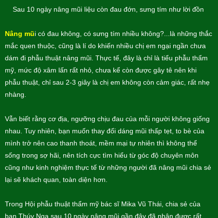
Sau 10 ngày nâng mũi liệu còn đau đớn, sưng tím như lời đồn
Nâng mũ
i có đau không, có sưng tím nhiều không?...là những thắc
mắc quen thuộc, cũng là lí do khiến nhiều chị em ngại ngần chưa
dám đi phẫu thuật nâng mũi. Thực tế, đây là chỉ là tiểu phẫu thẩm
mỹ, mức độ xâm lấn rất nhỏ, chưa kể còn được gây tê nên khi
phẫu thuật, chỉ sau 2-3 giây là chị em không còn cảm giác, rất nhẹ
nhàng.
Vẫn biết rằng cơ địa, ngưỡng chịu đau của mỗi người không giống
nhau. Tuy nhiên, bạn muốn thay đổi dáng mũi thấp tẹt, to bè của
mình trở nên cao thanh thoát, mềm mại tự nhiên thì không thể
sống trong sợ hãi, nên tích cực tìm hiểu từ góc độ chuyên môn
cũng như kinh nghiệm thực tế từ những người đã nâng mũi chia sẻ
lại sẽ khách quan, toàn diện hơn.
Trong Hội phẫu thuật thẩm mỹ bác sĩ Mika Vũ Thái, chia sẻ của
bạn Thúy Nga sau 10 ngày nâng mũi gần đây đã nhận được rất