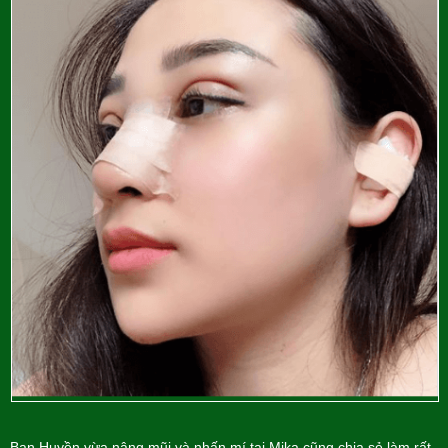
Bạn Huyền vừa nâng mũi và nhấn mí tại Mika cũng chia sẻ làm rất