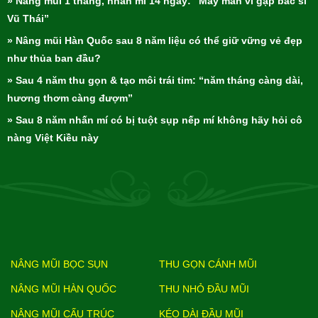
» Nâng mũi 1 tháng, nhấn mí 14 ngày: “May mắn vì gặp bác sĩ
Vũ Thái”
» Nâng mũi Hàn Quốc sau 8 năm liệu có thể giữ vững vẻ đẹp
như thủa ban đầu?
» Sau 4 năm thu gọn & tạo môi trái tim: “năm tháng càng dài,
hương thơm càng đượm”
» Sau 8 năm nhấn mí có bị tuột sụp nếp mí không hãy hỏi cô
nàng Việt Kiều này
NÂNG MŨI BỌC SỤN
THU GỌN CÁNH MŨI
NÂNG MŨI HÀN QUỐC
THU NHỎ ĐẦU MŨI
NÂNG MŨI CẤU TRÚC
KÉO DÀI ĐẦU MŨI